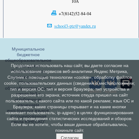
10А
+7(8142)52-84-04
school3-ptz@yandex.ru
Муниципальное
бюджетное
общеобразовательное
Продолжая использовать наш сайт, вы даете согласие на
учреждение
Петрозаводского
использование сервисов веб-аналитики Яндекс Метрика,
городского округа
Спутник с помощью технологии «cookie», обработку файлов
"Средняя
cookie, пользовательских данных (сведения о местоположении;
общеобразовательная
тип и версия ОС; тип и версия Браузера; тип устройства и
школа №3 с
разрешение его экрана; источник откуда пришел на сайт
углубленным
пользователь; с какого сайта или по какой рекламе; язык ОС и
изучением
Браузера; какие страницы открывает и на какие кнопки
иностранных языков,
нажимает пользователь; ip-адрес) в целях функционирования
ассоциированная
сайта и проведения статистических исследований и обзоров.
школа ЮНЕСКО"
Если вы не хотите, чтобы ваши данные обрабатывались,
покиньте сайт.
Согласен