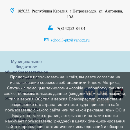
185033, Республика Карелия, г.Петрозаводск, ул. Антонова,
10А
+7(8142)52-84-04
school3-ptz@yandex.ru
Муниципальное
бюджетное
общеобразовательное
Продолжая использовать наш сайт, вы даете согласие на
учреждение
Петрозаводского
использование сервисов веб-аналитики Яндекс Метрика,
городского округа
Спутник с помощью технологии «cookie», обработку файлов
"Средняя
cookie, пользовательских данных (сведения о местоположении;
общеобразовательная
тип и версия ОС; тип и версия Браузера; тип устройства и
школа №3 с
разрешение его экрана; источник откуда пришел на сайт
углубленным
пользователь; с какого сайта или по какой рекламе; язык ОС и
изучением
Браузера; какие страницы открывает и на какие кнопки
иностранных языков,
нажимает пользователь; ip-адрес) в целях функционирования
ассоциированная
сайта и проведения статистических исследований и обзоров.
школа ЮНЕСКО"