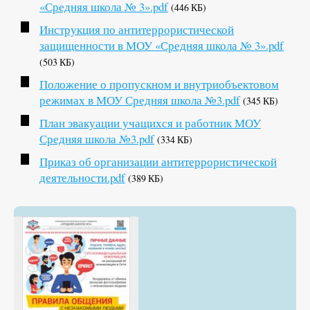
«Средняя школа № 3».pdf
(446 КБ)
Инструкция по антитеррористической
защищенности в МОУ «Средняя школа № 3».pdf
(503 КБ)
Положение о пропускном и внутриобъектовом
режимах в МОУ Средняя школа №3.pdf
(345 КБ)
План эвакуации учащихся и работник МОУ
Средняя школа №3.pdf
(334 КБ)
Приказ об организации антитеррористической
деятельности.pdf
(389 КБ)