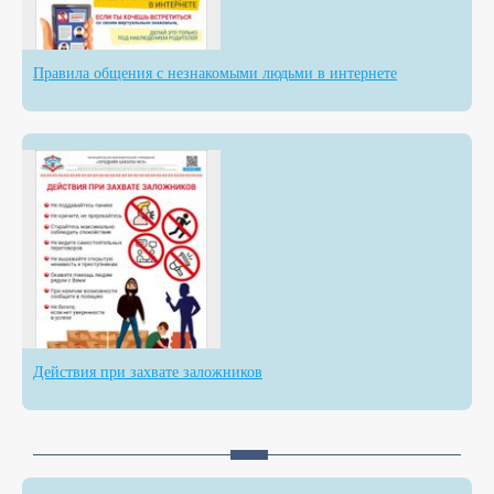
Правила общения с незнакомыми людьми в интернете
Действия при захвате заложников