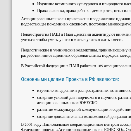
Изучение всемирного культурного и природного нас
Права человека, права ребенка, демократия, ненасили
Ассоциированные школы привержены продвижению идеалов Ю
подрастающее поколение к сложному, постоянно меняющемус
Новая стратегия ПАШ и План Действий акцентируют внимание н
учиться, чтобы уметь, учиться жить и учиться жить вместе.
Педагогические и ученические коллективы, принимающие уча
разработки инновационных образовательных подходов, методи
В Российской Федерации в ПАШ работают 189 ассоциированны
Основными целями Проекта в РФ являются:
изучение, внедрение и распространение позитивного
создание условий для творческого и научного развит
ассоциированных школ ЮНЕСКО;
развитие межкультурной коммуникации и содействи
создание дополнительных возможностей для разви
В 2001 году Национальным координационным центром ассоц
Федерации проекта «Ассоциированные школы ЮНЕСКО». Оно 