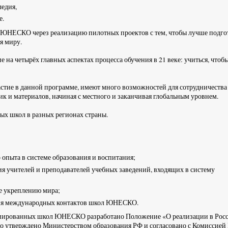
ледия,
е.
НЕСКО через реализацию пилотных проектов с тем, чтобы лучше подго
я миру.
а четырёх главных аспектах процесса обучения в 21 веке: учиться, чтобы
стие в данной программе, имеют много возможностей для сотрудничества
к и материалов, начиная с местного и заканчивая глобальным уровнем.
х школ в разных регионах страны.
 опыта в системе образования и воспитания;
ия учителей и преподавателей учебных заведений, входящих в систему
е укреплению мира;
тия международных контактов школ ЮНЕСКО.
иированных школ ЮНЕСКО разработано Положение «О реализации в Рос
утверждено Министерством образования РФ и согласовано с Комиссией