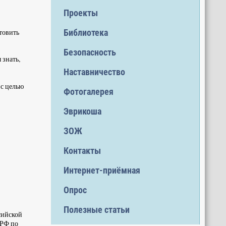
Проекты
Библиотека
товить
Безопасность
 знать,
Наставничество
 с целью
Фотогалерея
Эврикоша
ЗОЖ
Контакты
Интернет-приёмная
Опрос
Полезные статьи
сийской
 РФ по