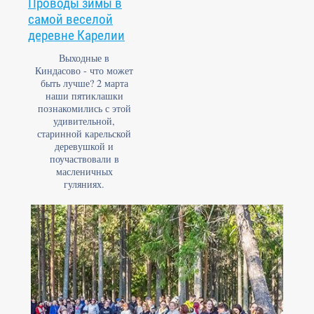
Проводы зимы в
самой веселой
деревне Карелии
Выходные в
Киндасово - что может
быть лучше? 2 марта
наши пятиклашки
познакомились с этой
удивительной,
старинной карельской
деревушкой и
поучаствовали в
масленичных
гуляниях.