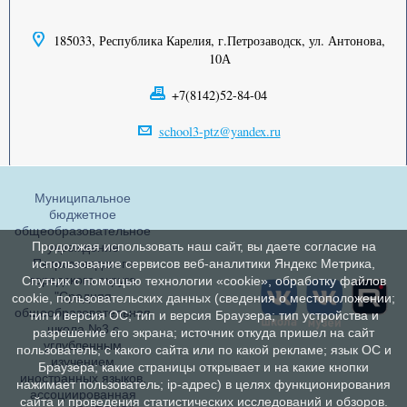
185033, Республика Карелия, г.Петрозаводск, ул. Антонова,
10А
+7(8142)52-84-04
school3-ptz@yandex.ru
Муниципальное
бюджетное
общеобразовательное
Продолжая использовать наш сайт, вы даете согласие на
учреждение
Петрозаводского
использование сервисов веб-аналитики Яндекс Метрика,
городского округа
Спутник с помощью технологии «cookie», обработку файлов
"Средняя
cookie, пользовательских данных (сведения о местоположении;
общеобразовательная
тип и версия ОС; тип и версия Браузера; тип устройства и
школа №3 с
разрешение его экрана; источник откуда пришел на сайт
углубленным
пользователь; с какого сайта или по какой рекламе; язык ОС и
изучением
Браузера; какие страницы открывает и на какие кнопки
иностранных языков,
нажимает пользователь; ip-адрес) в целях функционирования
ассоциированная
сайта и проведения статистических исследований и обзоров.