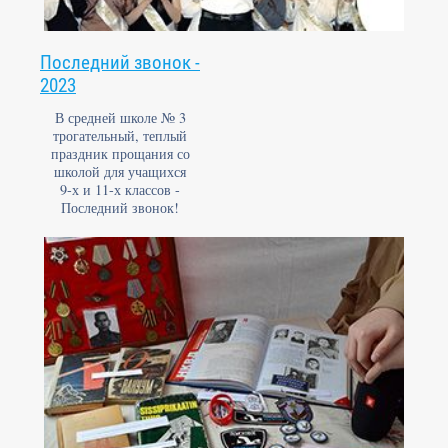
Последний звонок -
2023
В средней школе № 3
трогательный, теплый
праздник прощания со
школой для учащихся
9-х и 11-х классов -
Последний звонок!