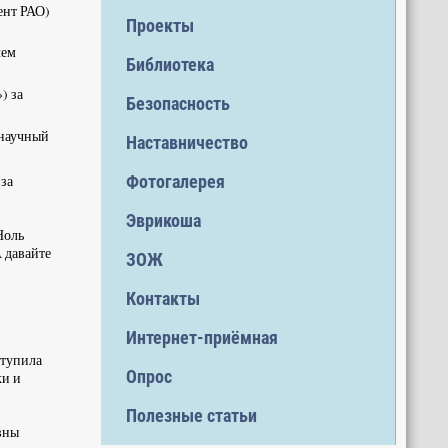
ент РАО)
Проекты
чем
Библиотека
) за
Безопасность
 научный
Наставничество
Фотогалерея
за
Эврикоша
Ноль
 давайте
ЗОЖ
Контакты
Интернет-приёмная
ступила
Опрос
ки и
Полезные статьи
вны