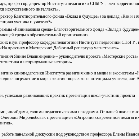
аук, профессор, директор Института педагогики СПбГУ , член-корреспонд
хи искусственного интеллекта»,
ктор Благотворительного фонда «Вклад в будущее») за доклад «Как и за
енциал ученика и учителя?»
раммы «Развивающая среда» Благотворительного фонда «Вклад в будущее»
ивающей среды в образовательной организации»
ских наук, профессор кафедры педагогики Института педагогики СПбГУ ,
д «На практику в Мастерские! Дебютный репертуар магистранта».
вич Янине Владимировне – руководителю проекта «Мастерские роста» 
статистика и непридуманные истории».
звитию кинопедагогики Института развития кино и медиа и экосистемы «
одное погружение в мир развития творческого потенциала учителя, или А
и, успехами развивающих практик презентации школ-участниц проекта
ями, инсайдами, своими педагогическими находками. От нашей школы вы
на Олеговна Миролюбова с презентацией «Энтропия современной педагоги
вития».
 работе панельной дискуссии под руководством профессора Елены Ивано