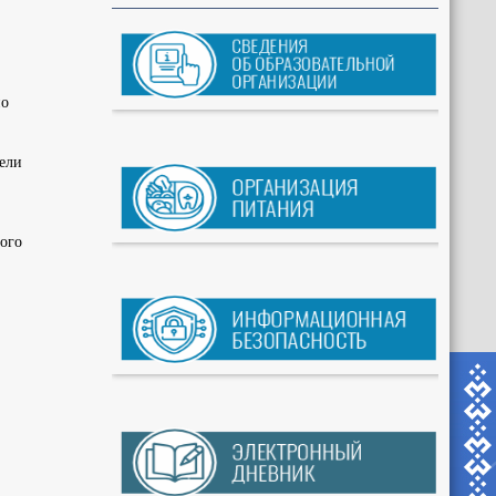
но
цели
ного