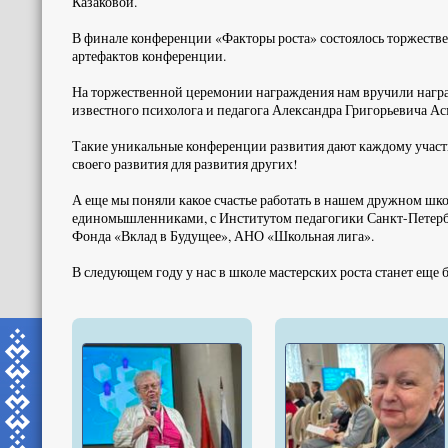
Казаковой.
В финале конференции «Факторы роста» состоялось торжестве
артефактов конференции.
На торжественной церемонии награждения нам вручили награ
известного психолога и педагога Александра Григорьевича Ас
Такие уникальные конференции развития дают каждому участн
своего развития для развития других!
А еще мы поняли какое счастье работать в нашем дружном шк
единомышленниками, с Институтом педагогики Санкт-Петербу
Фонда «Вклад в Будущее», АНО «Школьная лига».
В следующем году у нас в школе мастерских роста станет еще 