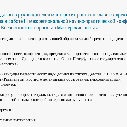
дагогов-руководителей мастерских роста во главе с дире
 в работе III межрегиональной научно-практической кон
 Всероссийского проекта «Мастерские роста».
 созданию личностно-развивающей образовательной среды и подведению
онного Совета конференции, представители профессорско-преподавательс
лонном зале "Двенадцати коллегий" Санкт-Петербургского государственно
иверситет».
андидат педагогических наук, доцент института Детства РГПУ им. А. И.
 «Развитие личностного потенциала в образовании: персонализация и
 директор
затронули вопросы актуальности развития личностного потенциала учени
ния такой школы, в которой интересно жить и учиться.
 времени!
тельные выступления