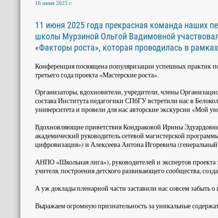
16 июня 2025 г.
11 июня 2025 года прекрасная команда наших пе
школы Мурзиной Ольгой Вадимовной участвовала
«Факторы роста», которая проводилась в рамках
Конференция посвящена популяризации успешных практик по
третьего года проекта «Мастерские роста».
Организаторы, вдохновители, учредители, члены Организаци
состава Института педагогики СПбГУ встретили нас в Белоко
университета и провели для нас авторские экскурсии «Мой ун
Вдохновляющие приветствия Кондраковой Ирины Эдуардовны (к
академический руководитель сетевой магистерской программы
цифровизация») и Алексеева Антона Игоревича (генеральный
АНПО «Школьная лига»), руководителей и экспертов проекта 
учителя, построения детского развивающего сообщества, созда
А уж доклады пленарной части заставили нас совсем забыть о
Выражаем огромную признательность за уникальные содержа