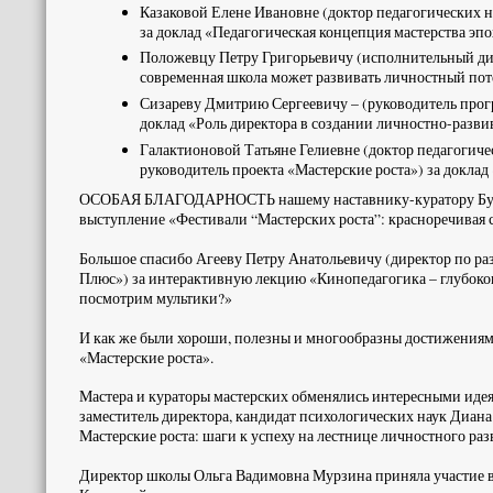
Казаковой Елене Ивановне (доктор педагогических н
за доклад «Педагогическая концепция мастерства эпо
Положевцу Петру Григорьевичу (исполнительный дире
современная школа может развивать личностный пот
Сизареву Дмитрию Сергеевичу – (руководитель прог
доклад «Роль директора в создании личностно-разв
Галактионовой Татьяне Гелиевне (доктор педагогиче
руководитель проекта «Мастерские роста») за докла
ОСОБАЯ БЛАГОДАРНОСТЬ нашему наставнику-куратору Бутке
выступление «Фестивали “Мастерских роста”: красноречивая 
Большое спасибо Агееву Петру Анатольевичу (директор по ра
Плюс») за интерактивную лекцию «Кинопедагогика – глубоков
посмотрим мультики?»
И как же были хороши, полезны и многообразны достижениям
«Мастерские роста».
Мастера и кураторы мастерских обменялись интересными иде
заместитель директора, кандидат психологических наук Диа
Мастерские роста: шаги к успеху на лестнице личностного раз
Директор школы Ольга Вадимовна Мурзина приняла участие в