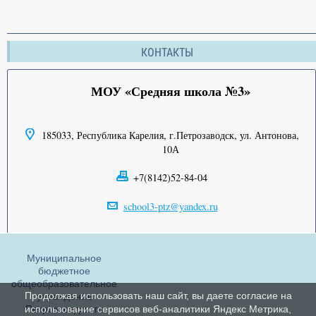
КОНТАКТЫ
МОУ «Средняя школа №3»
185033, Республика Карелия, г.Петрозаводск, ул. Антонова,
10А
+7(8142)52-84-04
school3-ptz@yandex.ru
Муниципальное
бюджетное
общеобразовательное
Продолжая использовать наш сайт, вы даете согласие на
учреждение
Петрозаводского
использование сервисов веб-аналитики Яндекс Метрика,