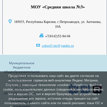
МОУ «Средняя школа №3»
185033, Республика Карелия, г.Петрозаводск, ул. Антонова,
10А
+7(8142)52-84-04
school3-ptz@yandex.ru
Муниципальное
бюджетное
общеобразовательное
Продолжая использовать наш сайт, вы даете согласие на
учреждение
Петрозаводского
использование сервисов веб-аналитики Яндекс Метрика,
городского округа
Спутник с помощью технологии «cookie», обработку файлов
"Средняя
cookie, пользовательских данных (сведения о местоположении;
общеобразовательная
тип и версия ОС; тип и версия Браузера; тип устройства и
школа №3 с
разрешение его экрана; источник откуда пришел на сайт
углубленным
пользователь; с какого сайта или по какой рекламе; язык ОС и
изучением