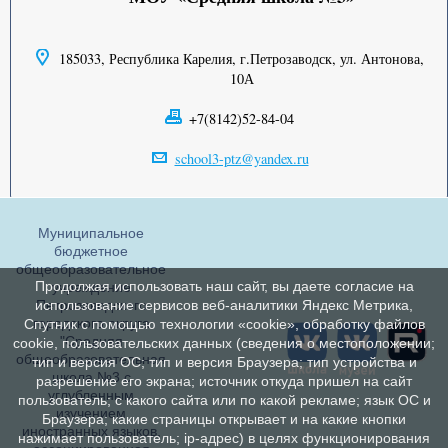
185033, Республика Карелия, г.Петрозаводск, ул. Антонова,
10А
+7(8142)52-84-04
school3-ptz@yandex.ru
Муниципальное
бюджетное
общеобразовательное
Продолжая использовать наш сайт, вы даете согласие на
учреждение
Петрозаводского
использование сервисов веб-аналитики Яндекс Метрика,
городского округа
Спутник с помощью технологии «cookie», обработку файлов
"Средняя
cookie, пользовательских данных (сведения о местоположении;
общеобразовательная
тип и версия ОС; тип и версия Браузера; тип устройства и
школа №3 с
разрешение его экрана; источник откуда пришел на сайт
углубленным
пользователь; с какого сайта или по какой рекламе; язык ОС и
изучением
Браузера; какие страницы открывает и на какие кнопки
иностранных языков,
нажимает пользователь; ip-адрес) в целях функционирования