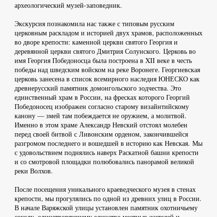
археологический музей-заповедник.
Экскурсия познакомила нас также с типовым русским
церковным раскладом и историей двух храмов, расположенных
во дворе крепости: каменной церкви святого Георгия и
деревянной церкви святого Дмитрия Солунского. Церковь во
имя Георгия Победоносца была построена в XII веке в честь
победы над шведским войском на реке Воронеге. Георгиевская
церковь занесена в список всемирного наследия ЮНЕСКО как
древнерусский памятник домонгольского зодчества. Это
единственный храм в России, на фресках которого Георгий
Победоносец изображен согласно старому визайнтийскому
канону — змей там побеждается не оружием, а молитвой.
Именно в этом храме Александр Невский отстоял молебен
перед своей битвой с Ливонским орденом, закончившейся
разгромом последнего и вошедшей в историю как Невская. Мы
с удовольствием поднялись наверх Раскатной башни крепости
и со смотровой площадки полюбовались панорамой великой
реки Волхов.
После посещения уникального краеведческого музея в стенах
крепости, мы прогулялись по одной из древних улиц в России.
В начале Варяжской улицы установлен памятник охотничьему
соколу, олицетворяющему единство местных жителей и