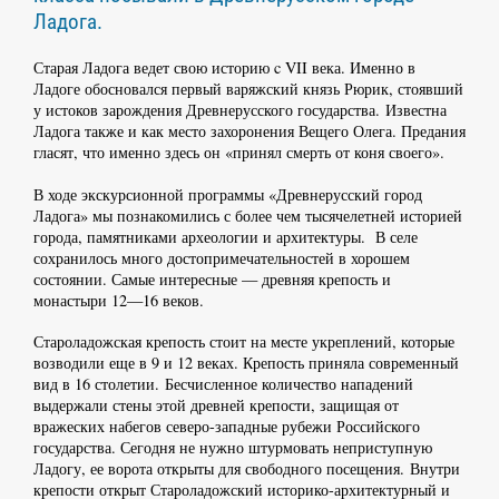
Ладога.
Старая Ладога ведет свою историю c VII века. Именно в
Ладоге обосновался первый варяжский князь Рюрик, стоявший
у истоков зарождения Древнерусского государства. Известна
Ладога также и как место захоронения Вещего Олега. Предания
гласят, что именно здесь он «принял смерть от коня своего».
В ходе экскурсионной программы «Древнерусский город
Ладога» мы познакомились с более чем тысячелетней историей
города, памятниками археологии и архитектуры. В селе
сохранилось много достопримечательностей в хорошем
состоянии. Самые интересные — древняя крепость и
монастыри 12—16 веков.
Староладожская крепость стоит на месте укреплений, которые
возводили еще в 9 и 12 веках. Крепость приняла современный
вид в 16 столетии. Бесчисленное количество нападений
выдержали стены этой древней крепости, защищая от
вражеских набегов северо-западные рубежи Российского
государства. Сегодня не нужно штурмовать неприступную
Ладогу, ее ворота открыты для свободного посещения. Внутри
крепости открыт Староладожский историко-архитектурный и