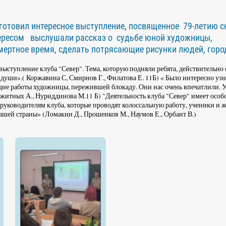
готовил интересное выступление, посвященное 79-летию с
нтересом выслушали рассказ о судьбе юной художницы,
мертное время, сделать потрясающие рисунки людей, горо
ыступление клуба "Север". Тема, которую подняли ребята, действительно 
души».( Коржавина С, Смирнов Г., Филатова Е. 11Б) « Было интересно узна
щие работы художницы, пережившей блокаду. Они нас очень впечатлили. 
житных А., Нуриддинова М.11 Б) "Деятельность клуба "Север" имеет особ
 руководителям клуба, которые проводят колоссальную работу, ученики и 
ашей страны» (Ломакин Д., Прошенков М., Наумов Е., Орбант В.)