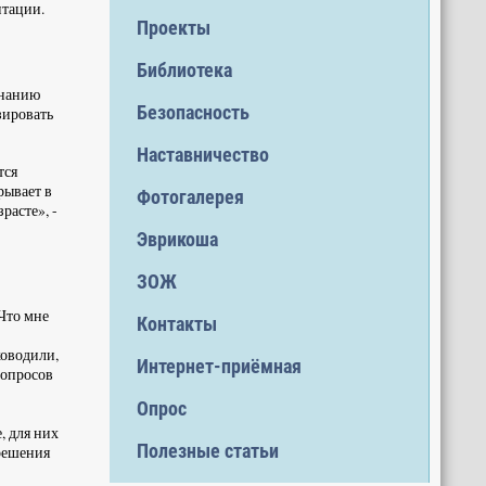
нтации.
Проекты
Библиотека
знанию
Безопасность
зировать
Наставничество
тся
рывает в
Фотогалерея
расте», -
Эврикоша
ЗОЖ
«Что мне
Контакты
ководили,
Интернет-приёмная
вопросов
Опрос
, для них
Полезные статьи
 решения