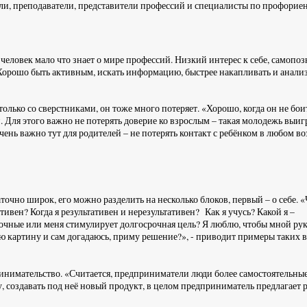
ели, преподаватели, представители профессий и специалисты по профорие
еловек мало что знает о мире профессий. Низкий интерес к себе, самопо
Хорошо быть активным, искать информацию, быстрее накапливать и анали
только со сверстниками, он тоже много потеряет. «Хорошо, когда он не бои
. Для этого важно не потерять доверие ко взрослым – такая молодежь выиг
чень важно тут для родителей – не потерять контакт с ребёнком в любом воз
точно широк, его можно разделить на несколько блоков, первый – о себе. 
тивен? Когда я результативен и нерезультативен? Как я учусь? Какой я –
очные или меня стимулирует долгосрочная цель? Я люблю, чтобы мной ру
ю картину и сам догадаюсь, приму решение?», - приводит примеры таких 
инимательство. «Считается, предприниматели люди более самостоятельные
у, создавать под неё новый продукт, в целом предприниматель предлагает