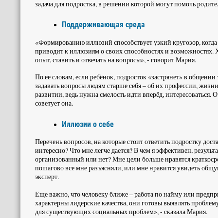
задача для подростка, в решении которой могут помочь родит
Поддерживающая среда
«Формированию иллюзий способствует узкий кругозор, когда ч
приводит к иллюзиям о своих способностях и возможностях. 
опыт, ставить и отвечать на вопросы», - говорит Мария.
По ее словам, если ребёнок, подросток «застрянет» в общении 
задавать вопросы людям старше себя – об их профессии, жизни
развитии, ведь нужна смелость идти вперёд, интересоваться. О
советует она.
Иллюзии о себе
Перечень вопросов, на которые стоит ответить подростку доста
интересно? Что мне легче дается? В чем я эффективен, результа
организованный или нет? Мне цели больше нравятся краткоср
пошагово все мне разъясняли, или мне нравится увидеть общу
эксперт.
Еще важно, что человеку ближе – работа по найму или предпр
характерны лидерские качества, они готовы выявлять проблем
для существующих социальных проблем», - сказала Мария.