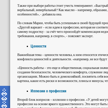
Также при выборе работы стоит учесть темперамент. «Быстры
вербальный, невербальный? Как мыслю – например, образами
особенностей», - добавила она.
По словам Марии, чтобы быть успешным в своей будущей проф
«Другой вариант – если идем в профессию, которая не соотве
самому подростку - за счёт чего произойдёт компенсация нед
требования, например, в спорте», - поясняет эксперт.
Ценности
Важнейшая тема – ценности человека, к ним относится этичес
конфликта ценностей и деятельности. «например, не все буд
«Ценность работы – это еще и общественная, социальная значим
создание безопасности, человеческого комфорта, служение люд
организациях. Можно быть и домохозяйкой, посвятить себя во
картина, какие есть риски и возможности, плюсы и минусы, ч
Иллюзии о профессии
Второй блок вопросов – иллюзии о профессии. «У детей могут
профессии на основе яркого художественного. Это могут быть 