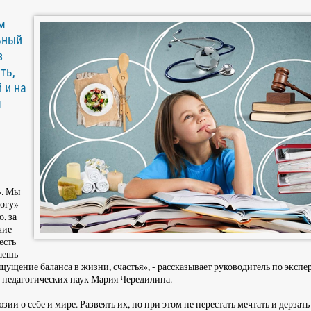
м
ьный
з
ть,
 и на
я
». Мы
огу» -
, за
чие
есть
лаешь
щущение баланса в жизни, счастья», - рассказывает руководитель по экспе
 педагогических наук Мария Чередилина.
ии о себе и мире. Развеять их, но при этом не перестать мечтать и дерзать