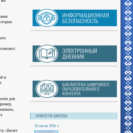
м же
ловек
которых
ать:
 поможет,
ей и
т
упен для
пример,
онимать,
ть
НОВОСТИ ШКОЛЫ
28 июля 2026 г.
кту «Билет