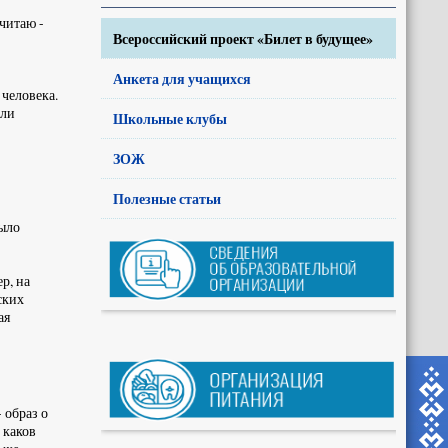
читаю -
Всероссийский проект «Билет в будущее»
Анкета для учащихся
человека.
или
Школьные клубы
ЗОЖ
Полезные статьи
было
р, на
ских
ая
 образ о
 каков