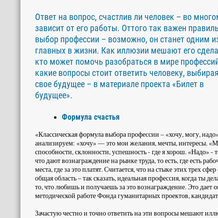
Ответ на вопрос, счастлив ли человек – во много
зависит от его работы. Оттого так важен правил
выбор профессии – возможно, он станет одним и
главных в жизни. Как иллюзии мешают его сдела
кто может помочь разобраться в мире профессий
какие вопросы стоит ответить человеку, выбира
свое будущее – в материале проекта «Билет в
будущее».
Формула счастья
«Классическая формула выбора профессии – «хочу, могу, надо
анализируем: «хочу» — это мои желания, мечты, интересы. «М
способности, склонности, успешность - где я хорош. «Надо» - то
что дают вознаграждение на рынке труда, то есть, где есть рабо
места, где за это платят. Считается, что на стыке этих трех сфер 
общая область – так сказать, идеальная профессия, когда ты де
то, что любишь и получаешь за это вознаграждение. Это дает о
методической работе Фонда гуманитарных проектов, кандидат
Зачастую честно и точно ответить на эти вопросы мешают иллюз