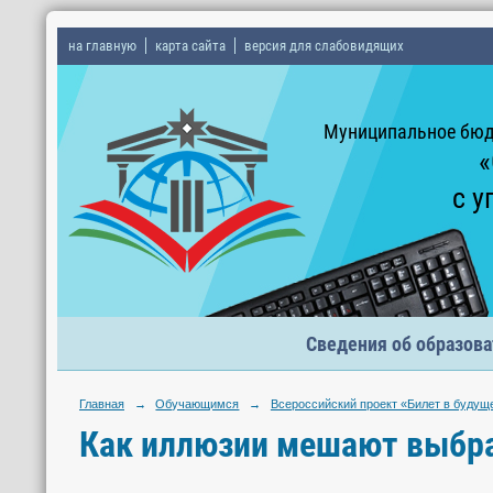
на главную
карта сайта
версия для слабовидящих
Муниципальное бюд
«
с у
Сведения об образова
Главная
→
Обучающимся
→
Всероссийский проект «Билет в будущ
Как иллюзии мешают выбра