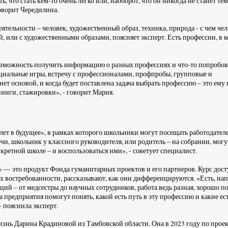
, что стать кем-то очень легко или, наоборот, что он никогда не станет те
говорит Чередилина.
ельности – человек, художественный образ, техника, природа - с чем че
й, или с художественными образами, поясняет эксперт. Есть профессии, в 
озможность получить информацию о разных профессиях и что-то попробов
циальные игры, встречу с профессионалами, профпробы, групповые и
т основой, и когда будет поставлена задача выбрать профессию – это ему
нинги, стажировки», - говорит Мария.
ет в будущее», в рамках которого школьники могут посещать работодател
ечи, школьник у классного руководителя, или родитель – на собрании, могу
кретной школе – и воспользоваться ими», - советует специалист.
» — это продукт Фонда гуманитарных проектов и его партнеров. Курс дост
 востребованности, рассказывают, как они дифференцируются. «Есть, на
ий – от медсестры до научных сотрудников, работа ведь разная, хорошо п
 предприятия помогут понять, какой есть путь в эту профессию и какие ес
 пояснила эксперт.
изнь Дарина Крадиновой из Тамбовской области. Она в 2023 году по прое