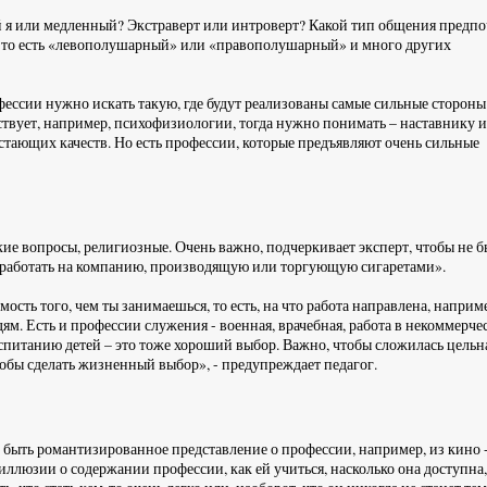
й я или медленный? Экстраверт или интроверт? Какой тип общения предпо
, то есть «левополушарный» или «правополушарный» и много других
ессии нужно искать такую, где будут реализованы самые сильные стороны 
тствует, например, психофизиологии, тогда нужно понимать – наставнику 
остающих качеств. Но есть профессии, которые предъявляют очень сильные
кие вопросы, религиозные. Очень важно, подчеркивает эксперт, чтобы не 
ут работать на компанию, производящую или торгующую сигаретами».
ость того, чем ты занимаешься, то есть, на что работа направлена, наприме
ям. Есть и профессии служения - военная, врачебная, работа в некоммерче
спитанию детей – это тоже хороший выбор. Важно, чтобы сложилась цельн
тобы сделать жизненный выбор», - предупреждает педагог.
 быть романтизированное представление о профессии, например, из кино -
иллюзии о содержании профессии, как ей учиться, насколько она доступна,