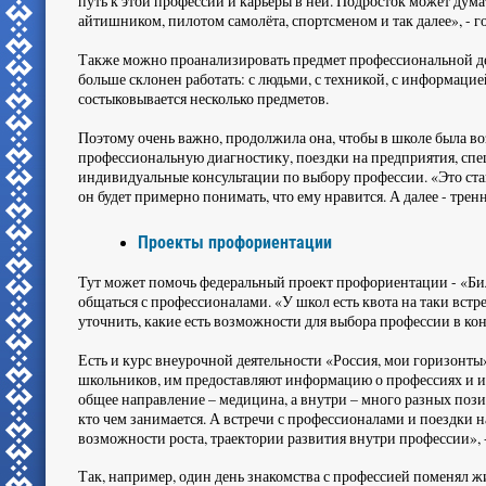
путь к этой профессии и карьеры в ней. Подросток может думать
айтишником, пилотом самолёта, спортсменом и так далее», - 
Также можно проанализировать предмет профессиональной деят
больше склонен работать: с людьми, с техникой, с информацие
состыковывается несколько предметов.
Поэтому очень важно, продолжила она, чтобы в школе была в
профессиональную диагностику, поездки на предприятия, спе
индивидуальные консультации по выбору профессии. «Это стане
он будет примерно понимать, что ему нравится. А далее - трен
Проекты профориентации
Тут может помочь федеральный проект профориентации - «Бил
общаться с профессионалами. «У школ есть квота на таки встр
уточнить, какие есть возможности для выбора профессии в кон
Есть и курс внеурочной деятельности «Россия, мои горизонты
школьников, им предоставляют информацию о профессиях и их
общее направление – медицина, а внутри – много разных позиц
кто чем занимается. А встречи с профессионалами и поездки на
возможности роста, траектории развития внутри профессии», -
Так, например, один день знакомства с профессией поменял ж