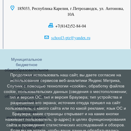
185033, Республика Карелия, г.Петрозаводск, ул. Антонова,
10А
+7(8142)52-84-04
school3-ptz@yandex.ru
Муниципальное
бюджетное
общеобразовательное
Продолжая использовать наш сайт, вы даете согласие на
учреждение
Петрозаводского
использование сервисов веб-аналитики Яндекс Метрика,
городского округа
Спутник с помощью технологии «cookie», обработку файлов
"Средняя
cookie, пользовательских данных (сведения о местоположении;
общеобразовательная
тип и версия ОС; тип и версия Браузера; тип устройства и
школа №3 с
разрешение его экрана; источник откуда пришел на сайт
углубленным
пользователь; с какого сайта или по какой рекламе; язык ОС и
изучением
Браузера; какие страницы открывает и на какие кнопки
иностранных языков,
нажимает пользователь; ip-адрес) в целях функционирования
ассоциированная
сайта и проведения статистических исследований и обзоров.
школа ЮНЕСКО"
Если вы не хотите, чтобы ваши данные обрабатывались,