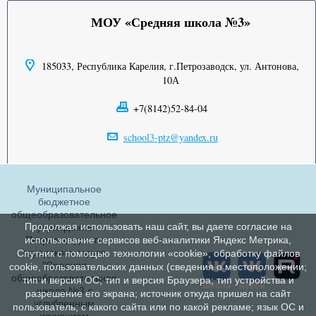
МОУ «Средняя школа №3»
185033, Республика Карелия, г.Петрозаводск, ул. Антонова,
10А
+7(8142)52-84-04
school3-ptz@yandex.ru
Муниципальное
бюджетное
общеобразовательное
Продолжая использовать наш сайт, вы даете согласие на
учреждение
Петрозаводского
использование сервисов веб-аналитики Яндекс Метрика,
городского округа
Спутник с помощью технологии «cookie», обработку файлов
"Средняя
cookie, пользовательских данных (сведения о местоположении;
общеобразовательная
тип и версия ОС; тип и версия Браузера; тип устройства и
школа №3 с
разрешение его экрана; источник откуда пришел на сайт
углубленным
пользователь; с какого сайта или по какой рекламе; язык ОС и
изучением