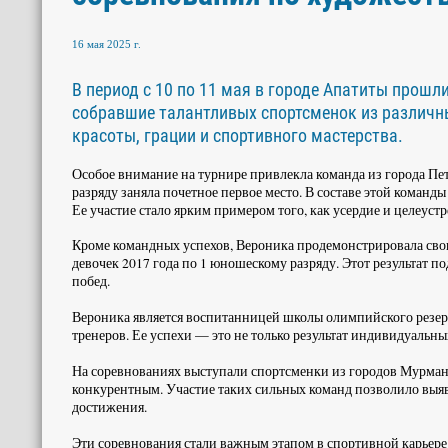
16 мая 2025 г.
В период с 10 по 11 мая в городе Апатиты прош
собравшие талантливых спортсменок из различн
красоты, грации и спортивного мастерства.
Особое внимание на турнире привлекла команда из города Пет
разряду заняла почетное первое место. В составе этой коман
Ее участие стало ярким примером того, как усердие и целеус
Кроме командных успехов, Вероника продемонстрировала сво
девочек 2017 года по 1 юношескому разряду. Этот результат 
побед.
Вероника является воспитанницей школы олимпийского резерва
тренеров. Ее успехи — это не только результат индивидуальны
На соревнованиях выступали спортсменки из городов Мурман
конкурентным. Участие таких сильных команд позволило выя
достижения.
Эти соревнования стали важным этапом в спортивной карьер