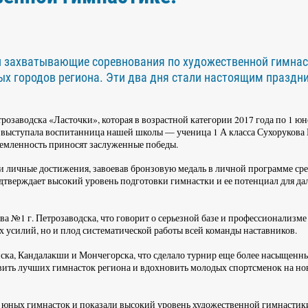
ли захватывающие соревнования по художественной гимнас
ых городов региона. Эти два дня стали настоящим праздн
розаводска «Ласточки», которая в возрастной категории 2017 года по 1 
ды выступала воспитанница нашей школы — ученица 1 А класса Сухорукова
тремленность приносят заслуженные победы.
и личные достижения, завоевав бронзовую медаль в личной программе ср
подтверждает высокий уровень подготовки гимнастки и ее потенциал для д
 №1 г. Петрозаводска, что говорит о серьезной базе и профессионализме
х усилий, но и плод систематической работы всей команды наставников.
ска, Кандалакши и Мончегорска, что сделало турнир еще более насыщенн
вить лучших гимнасток региона и вдохновить молодых спортсменок на но
е юных гимнасток и показали высокий уровень художественной гимнастик