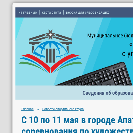
на главную
карта сайта
версия для слабовидящих
Муниципальное бюд
«
с у
Сведения об образова
Главная
→
Новости спортивного клуба
С 10 по 11 мая в городе А
соревнования по художест