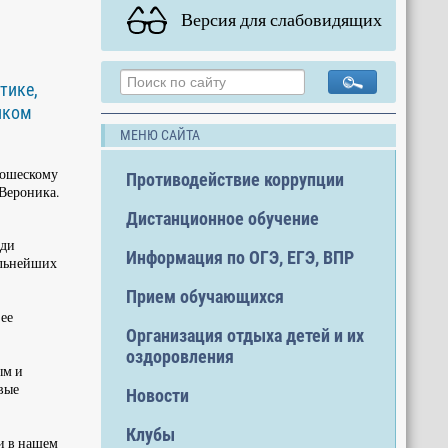
Версия для слабовидящих
тике,
иком
МЕНЮ САЙТА
юношескому
Противодействие коррупции
 Вероника.
Дистанционное обучение
еди
Информация по ОГЭ, ЕГЭ, ВПР
альнейших
Прием обучающихся
 ее
Организация отдыха детей и их
оздоровления
ым и
вые
Новости
Клубы
и в нашем