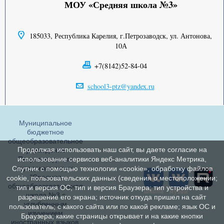
МОУ «Средняя школа №3»
185033, Республика Карелия, г.Петрозаводск, ул. Антонова,
10А
+7(8142)52-84-04
school3-ptz@yandex.ru
Муниципальное
бюджетное
общеобразовательное
Продолжая использовать наш сайт, вы даете согласие на
учреждение
Петрозаводского
использование сервисов веб-аналитики Яндекс Метрика,
городского округа
Спутник с помощью технологии «cookie», обработку файлов
"Средняя
cookie, пользовательских данных (сведения о местоположении;
общеобразовательная
тип и версия ОС; тип и версия Браузера; тип устройства и
школа №3 с
разрешение его экрана; источник откуда пришел на сайт
углубленным
пользователь; с какого сайта или по какой рекламе; язык ОС и
изучением
Браузера; какие страницы открывает и на какие кнопки
иностранных языков,