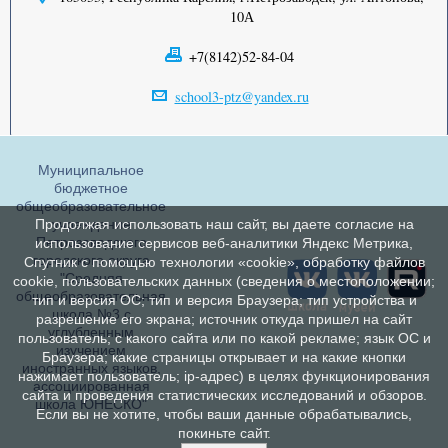
10А
+7(8142)52-84-04
school3-ptz@yandex.ru
Муниципальное
бюджетное
общеобразовательное
учреждение
Продолжая использовать наш сайт, вы даете согласие на
Петрозаводского
использование сервисов веб-аналитики Яндекс Метрика,
городского округа
Спутник с помощью технологии «cookie», обработку файлов
"Средняя
cookie, пользовательских данных (сведения о местоположении;
общеобразовательная
тип и версия ОС; тип и версия Браузера; тип устройства и
школа №3 с
разрешение его экрана; источник откуда пришел на сайт
углубленным
пользователь; с какого сайта или по какой рекламе; язык ОС и
изучением
Браузера; какие страницы открывает и на какие кнопки
иностранных языков,
нажимает пользователь; ip-адрес) в целях функционирования
ассоциированная
сайта и проведения статистических исследований и обзоров.
школа ЮНЕСКО"
Если вы не хотите, чтобы ваши данные обрабатывались,
покиньте сайт.