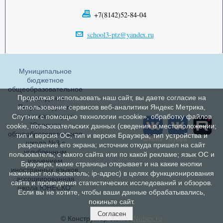
+7(8142)52-84-04
school3-ptz@yandex.ru
Муниципальное
бюджетное
общеобразовательное
Продолжая использовать наш сайт, вы даете согласие на
учреждение
Петрозаводского
использование сервисов веб-аналитики Яндекс Метрика,
городского округа
Спутник с помощью технологии «cookie», обработку файлов
"Средняя
cookie, пользовательских данных (сведения о местоположении;
общеобразовательная
тип и версия ОС; тип и версия Браузера; тип устройства и
школа №3 с
разрешение его экрана; источник откуда пришел на сайт
углубленным
пользователь; с какого сайта или по какой рекламе; язык ОС и
изучением
Браузера; какие страницы открывает и на какие кнопки
иностранных языков,
нажимает пользователь; ip-адрес) в целях функционирования
ассоциированная
сайта и проведения статистических исследований и обзоров.
школа ЮНЕСКО"
Если вы не хотите, чтобы ваши данные обрабатывались,
покиньте сайт.
Согласен
© Конструктор сайтов
Nubex.ru