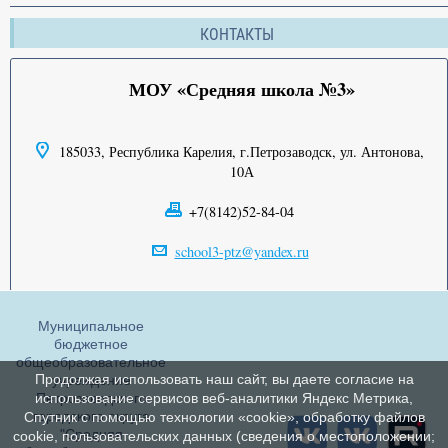
КОНТАКТЫ
МОУ «Средняя школа №3»
185033, Республика Карелия, г.Петрозаводск, ул. Антонова,
10А
+7(8142)52-84-04
school3-ptz@yandex.ru
Муниципальное
бюджетное
общеобразовательное
Продолжая использовать наш сайт, вы даете согласие на
учреждение
Петрозаводского
использование сервисов веб-аналитики Яндекс Метрика,
городского округа
Спутник с помощью технологии «cookie», обработку файлов
"Средняя
cookie, пользовательских данных (сведения о местоположении;