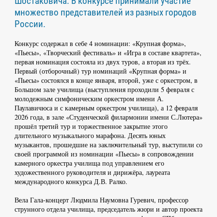
Шостаковича. В конкурсе принимали участие
множество представителей из разных городов
России.
Конкурс содержал в себе 4 номинации: «Крупная форма»,
«Пьесы», «Творческий фестиваль» и «Игра в составе квартета»,
первая номинация состояла из двух туров, а вторая из трёх.
Первый (отборочный) тур номинаций «Крупная форма» и
«Пьесы» состоялся в конце января, второй, уже с оркестром, в
Большом зале училища (выступления проходили 5 февраля с
молодежным симфоническим оркестром имени А.
Паулавичюса и с камерным оркестром училища), а 12 февраля
2026 года, в зале «Студенческой филармонии имени С.Лютера»
прошёл третий тур и торжественное закрытие этого
длительного музыкального марафона. Десять юных
музыкантов, прошедшие на заключительный тур, выступили со
своей программой из номинации «Пьесы» в сопровождении
камерного оркестра училища под управлением его
художественного руководителя и дирижёра, лауреата
международного конкурса Д.В. Ралко.
Вела Гала-концерт Людмила Наумовна Гуревич, профессор
струнного отдела училища, председатель жюри и автор проекта