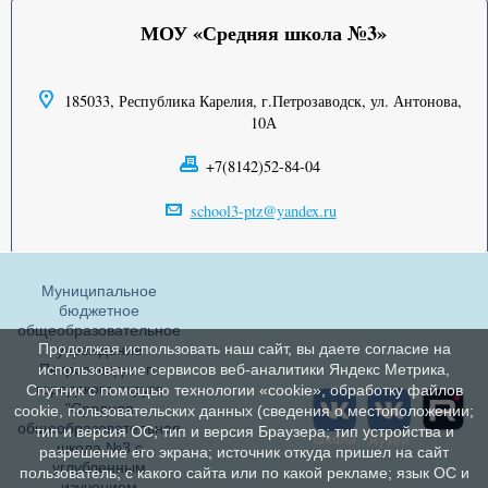
МОУ «Средняя школа №3»
185033, Республика Карелия, г.Петрозаводск, ул. Антонова,
10А
+7(8142)52-84-04
school3-ptz@yandex.ru
Муниципальное
бюджетное
общеобразовательное
Продолжая использовать наш сайт, вы даете согласие на
учреждение
Петрозаводского
использование сервисов веб-аналитики Яндекс Метрика,
городского округа
Спутник с помощью технологии «cookie», обработку файлов
"Средняя
cookie, пользовательских данных (сведения о местоположении;
общеобразовательная
тип и версия ОС; тип и версия Браузера; тип устройства и
школа №3 с
разрешение его экрана; источник откуда пришел на сайт
углубленным
пользователь; с какого сайта или по какой рекламе; язык ОС и
изучением