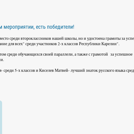
м мероприятии, есть победители!
 место среди второклассников нашей школы, но и удостоена грамоты за ус
ние для всех" среди участников 2-х классов Республики Карелии".
том среди обучающихся своей параллели, а также с грамотой за успешное
ии.
я- среди 5-х классов и Киселев Матвей- лучший знаток русского языка сре