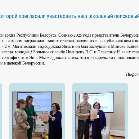
 которой пригласили участвовать наш школьный поисковы
й архив Республики Белорусь. Осенью 2025 года представители Белорусс
, на котором награждали наших северян, занявших в республиканском кон
 - 2 м. Мы отослали видеодоклад Яны, и он был заслушан в Минске. Конеч
к всегда, молодец! Большое спасибо Иванцеву П.С. и Плаксину Н. за их тер
 с сертификатом Яны. Мы же довольны тем, что про карельских подпольщи
и в далекой Белоруссии.
Нифант