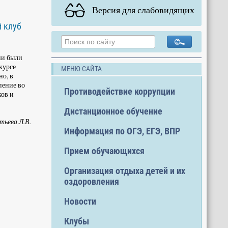
Версия для слабовидящих
й клуб
ии были
курсе
МЕНЮ САЙТА
но, в
пение во
Противодействие коррупции
ков и
Дистанционное обучение
ьева Л.В.
Информация по ОГЭ, ЕГЭ, ВПР
Прием обучающихся
Организация отдыха детей и их
оздоровления
Новости
Клубы