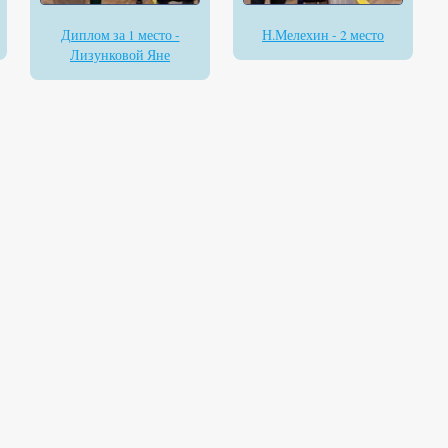
Диплом за 1 место -
Н.Мелехин - 2 место
Лизунковой Яне