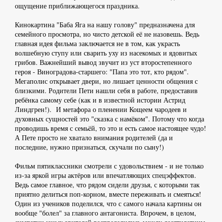
ощущение приближающегося праздника.
Кинокартина "Баба Яга на нашу голову" предназначена для
семейного просмотра, но чисто детской еë не назовешь. Ведь
главная идея фильма заключается не в том, как украсть
волшебную ступу или сварить уху из насекомых и ядовитых
грибов. Важнейший вывод звучит из уст второстепенного
героя - Виноградова-старшего: "Папа это тот, кто рядом".
Мегаполис открывает двери, но лишает ценности общения с
близкими. Родители Пети нашли себя в работе, предоставив
ребёнка самому себе (как и в известной истории Астрид
Линдгрен!). И метафора о пленении Кощеем чародеев и
духовных сущностей это "сказка с намëком". Потому что когда
проводишь время с семьëй, то это и есть самое настоящее чудо!
А Пете просто не хватало внимания родителей (да и
последние, нужно признаться, скучали по сыну!)
Фильм пятиклассники смотрели с удовольствием - и не только
из-за яркой игры актёров или впечатляющих спецэффектов.
Ведь самое главное, что рядом сидели друзья, с которыми так
приятно делиться поп-корном, вместе переживать и смеяться!
Один из учеников поделился, что с самого начала картины он
вообще "болел" за главного антагониста. Впрочем, в целом,