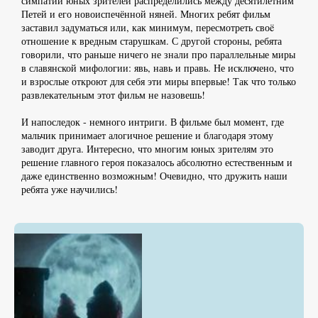
симпатии юных зрителей распределились между десятилетним
Петей и его новоиспечённой няней. Многих ребят фильм
заставил задуматься или, как минимум, пересмотреть своë
отношение к вредным старушкам. С другой стороны, ребята
говорили, что раньше ничего не знали про параллельные миры
в славянской мифологии: явь, навь и правь. Не исключено, что
и взрослые откроют для себя эти миры впервые! Так что только
развлекательным этот фильм не назовешь!
И напоследок - немного интриги. В фильме был момент, где
мальчик принимает алогичное решение и благодаря этому
заводит друга. Интересно, что многим юных зрителям это
решение главного героя показалось абсолютно естественным и
даже единственно возможным! Очевидно, что дружить наши
ребята уже научились!