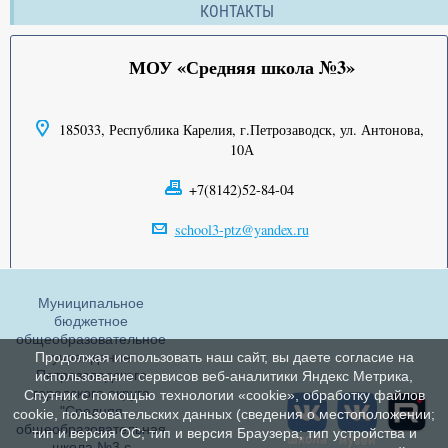
КОНТАКТЫ
МОУ «Средняя школа №3»
185033, Республика Карелия, г.Петрозаводск, ул. Антонова,
10А
+7(8142)52-84-04
school3-ptz@yandex.ru
Муниципальное
бюджетное
общеобразовательное
Продолжая использовать наш сайт, вы даете согласие на
учреждение
Петрозаводского
использование сервисов веб-аналитики Яндекс Метрика,
городского округа
Спутник с помощью технологии «cookie», обработку файлов
"Средняя
cookie, пользовательских данных (сведения о местоположении;
общеобразовательная
тип и версия ОС; тип и версия Браузера; тип устройства и
школа №3 с