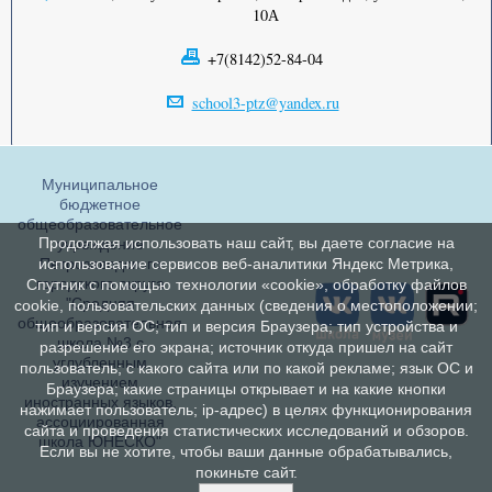
10А
+7(8142)52-84-04
school3-ptz@yandex.ru
Муниципальное
бюджетное
общеобразовательное
Продолжая использовать наш сайт, вы даете согласие на
учреждение
Петрозаводского
использование сервисов веб-аналитики Яндекс Метрика,
городского округа
Спутник с помощью технологии «cookie», обработку файлов
"Средняя
cookie, пользовательских данных (сведения о местоположении;
общеобразовательная
тип и версия ОС; тип и версия Браузера; тип устройства и
школа №3 с
разрешение его экрана; источник откуда пришел на сайт
углубленным
пользователь; с какого сайта или по какой рекламе; язык ОС и
изучением
Браузера; какие страницы открывает и на какие кнопки
иностранных языков,
нажимает пользователь; ip-адрес) в целях функционирования
ассоциированная
сайта и проведения статистических исследований и обзоров.
школа ЮНЕСКО"
Если вы не хотите, чтобы ваши данные обрабатывались,
покиньте сайт.