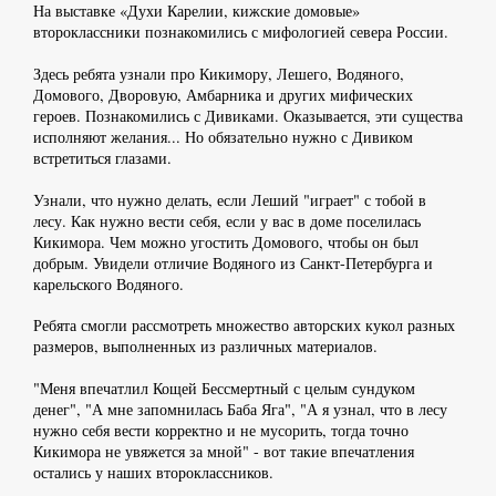
На выставке «Духи Карелии, кижские домовые»
второклассники познакомились с мифологией севера России.
Здесь ребята узнали про Кикимору, Лешего, Водяного,
Домового, Дворовую, Амбарника и других мифических
героев. Познакомились с Дивиками. Оказывается, эти существа
исполняют желания... Но обязательно нужно с Дивиком
встретиться глазами.
Узнали, что нужно делать, если Леший "играет" с тобой в
лесу. Как нужно вести себя, если у вас в доме поселилась
Кикимора. Чем можно угостить Домового, чтобы он был
добрым. Увидели отличие Водяного из Санкт-Петербурга и
карельского Водяного.
Ребята смогли рассмотреть множество авторских кукол разных
размеров, выполненных из различных материалов.
"Меня впечатлил Кощей Бессмертный с целым сундуком
денег", "А мне запомнилась Баба Яга", "А я узнал, что в лесу
нужно себя вести корректно и не мусорить, тогда точно
Кикимора не увяжется за мной" - вот такие впечатления
остались у наших второклассников.