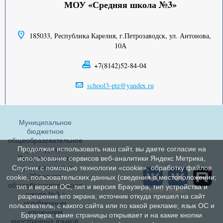
МОУ «Средняя школа №3»
185033, Республика Карелия, г.Петрозаводск, ул. Антонова,
10А
+7(8142)52-84-04
school3-ptz@yandex.ru
Муниципальное
бюджетное
общеобразовательное
Продолжая использовать наш сайт, вы даете согласие на
учреждение
Петрозаводского
использование сервисов веб-аналитики Яндекс Метрика,
городского округа
Спутник с помощью технологии «cookie», обработку файлов
"Средняя
cookie, пользовательских данных (сведения о местоположении;
общеобразовательная
тип и версия ОС; тип и версия Браузера; тип устройства и
школа №3 с
разрешение его экрана; источник откуда пришел на сайт
углубленным
пользователь; с какого сайта или по какой рекламе; язык ОС и
изучением
Браузера; какие страницы открывает и на какие кнопки
иностранных языков,