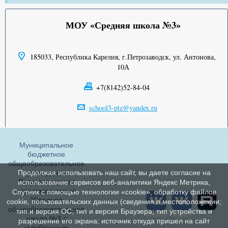
МОУ «Средняя школа №3»
185033, Республика Карелия, г.Петрозаводск, ул. Антонова,
10А
+7(8142)52-84-04
school3-ptz@yandex.ru
Муниципальное
бюджетное
общеобразовательное
учреждение
Продолжая использовать наш сайт, вы даете согласие на
Петрозаводского
использование сервисов веб-аналитики Яндекс Метрика,
городского округа
Спутник с помощью технологии «cookie», обработку файлов
"Средняя
cookie, пользовательских данных (сведения о местоположении;
общеобразовательная
тип и версия ОС; тип и версия Браузера; тип устройства и
школа №3 с
разрешение его экрана; источник откуда пришел на сайт
углубленным