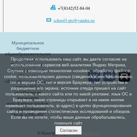
+7(8142)52-84-04
school3-ptz@yandex.ru
Муниципальное
бюджетное
общеобразовательное
Продолжая использовать наш сайт, вы даете согласие на
учреждение
Петрозаводского
использование сервисов веб-аналитики Яндекс Метрика,
городского округа
Спутник с помощью технологии «cookie», обработку файлов
"Средняя
cookie, пользовательских данных (сведения о местоположении;
общеобразовательная
тип и версия ОС; тип и версия Браузера; тип устройства и
школа №3 с
разрешение его экрана; источник откуда пришел на сайт
углубленным
пользователь; с какого сайта или по какой рекламе; язык ОС и
изучением
Браузера; какие страницы открывает и на какие кнопки
иностранных языков,
нажимает пользователь; ip-адрес) в целях функционирования
ассоциированная
сайта и проведения статистических исследований и обзоров.
школа ЮНЕСКО"
Если вы не хотите, чтобы ваши данные обрабатывались,
покиньте сайт.
Согласен
© Конструктор сайтов
Nubex.ru