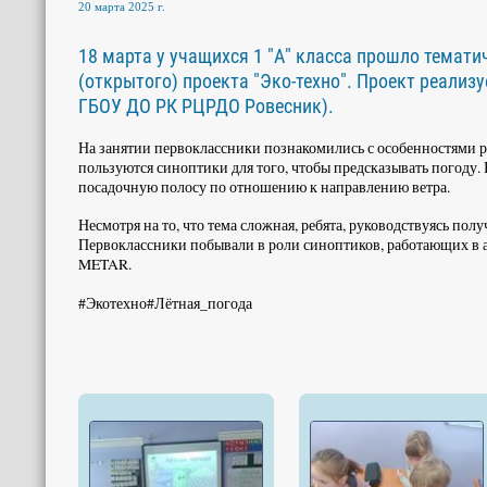
20 марта 2025 г.
18 марта у учащихся 1 "А" класса прошло темати
(открытого) проекта "Эко-техно". Проект реализ
ГБОУ ДО РК РЦРДО Ровесник).
На занятии первоклассники познакомились с особенностями 
пользуются синоптики для того, чтобы предсказывать погоду. Ре
посадочную полосу по отношению к направлению ветра.
Несмотря на то, что тема сложная, ребята, руководствуясь п
Первоклассники побывали в роли синоптиков, работающих в а
METAR.
#Экотехно#Лётная_погода