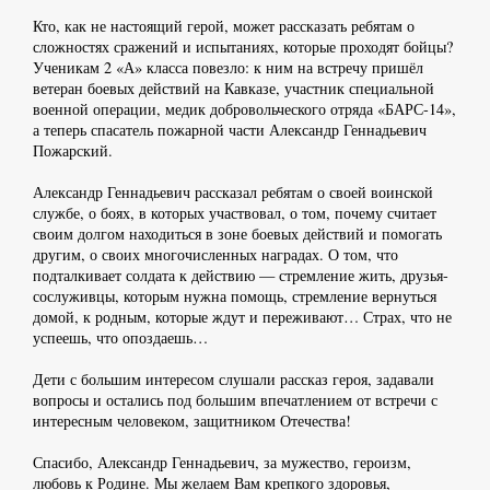
Кто, как не настоящий герой, может рассказать ребятам о
сложностях сражений и испытаниях, которые проходят бойцы?
Ученикам 2 «А» класса повезло: к ним на встречу пришёл
ветеран боевых действий на Кавказе, участник специальной
военной операции, медик добровольческого отряда «БАРС-14»,
а теперь спасатель пожарной части Александр Геннадьевич
Пожарский.
Александр Геннадьевич рассказал ребятам о своей воинской
службе, о боях, в которых участвовал, о том, почему считает
своим долгом находиться в зоне боевых действий и помогать
другим, о своих многочисленных наградах. О том, что
подталкивает солдата к действию — стремление жить, друзья-
сослуживцы, которым нужна помощь, стремление вернуться
домой, к родным, которые ждут и переживают… Страх, что не
успеешь, что опоздаешь…
Дети с большим интересом слушали рассказ героя, задавали
вопросы и остались под большим впечатлением от встречи с
интересным человеком, защитником Отечества!
Спасибо, Александр Геннадьевич, за мужество, героизм,
любовь к Родине. Мы желаем Вам крепкого здоровья,