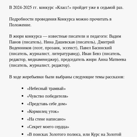
В 2024-2025 гг. конкурс «Класс!» пройдет уже в седьмой раз.
Подробности проведения Конкурса можно прочитать в
Положение.
В жюри конкурса — известные писатели и педагоги: Вадим
Панов (писатель), Нина Дашевская (писатель), Дмитрий
Воденников (поэт, прозаик, эссеист), Павел Басинский
(писатель, журналист, литературавед), Иван Бевз (писатель,
редактор, медиаменеджер), председатель жюри Анна Матвеева
(писатель, журналист, редактор).
В ходе жеребьевки были выбраны следующие темы рассказов:
«Небесный трамвай»
«Чувство победителя»
«Представь себе дом»
«Кормилец уток»
«На стене написано»
«Секрет моего сердца»
«В поисках Золотого полюса, или Курс на Золотой