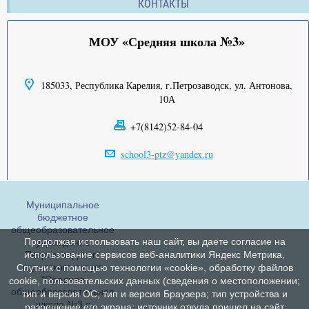
КОНТАКТЫ
МОУ «Средняя школа №3»
185033, Республика Карелия, г.Петрозаводск, ул. Антонова,
10А
+7(8142)52-84-04
school3-ptz@yandex.ru
Муниципальное
бюджетное
общеобразовательное
Продолжая использовать наш сайт, вы даете согласие на
учреждение
Петрозаводского
использование сервисов веб-аналитики Яндекс Метрика,
городского округа
Спутник с помощью технологии «cookie», обработку файлов
"Средняя
cookie, пользовательских данных (сведения о местоположении;
общеобразовательная
тип и версия ОС; тип и версия Браузера; тип устройства и
школа №3 с
разрешение его экрана; источник откуда пришел на сайт