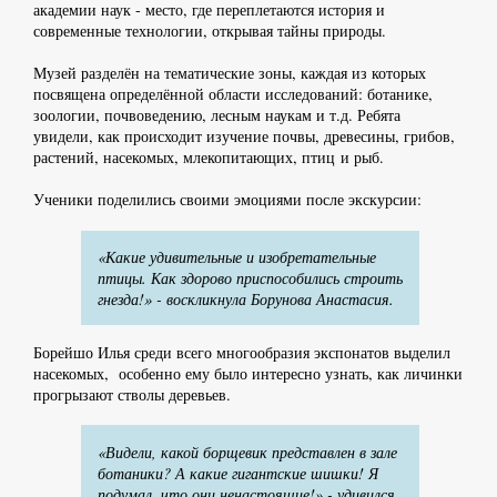
академии наук - место, где переплетаются история и
современные технологии, открывая тайны природы.
Музей разделён на тематические зоны, каждая из которых
посвящена определённой области исследований: ботанике,
зоологии, почвоведению, лесным наукам и т.д. Ребята
увидели, как происходит изучение почвы, древесины, грибов,
растений, насекомых, млекопитающих, птиц и рыб.
Ученики поделились своими эмоциями после экскурсии:
«Какие удивительные и изобретательные
птицы. Как здорово приспособились строить
гнезда!» - воскликнула Борунова Анастасия.
Борейшо Илья среди всего многообразия экспонатов выделил
насекомых, особенно ему было интересно узнать, как личинки
прогрызают стволы деревьев.
«Видели, какой борщевик представлен в зале
ботаники? А какие гигантские шишки! Я
подумал, что они ненастоящие!» - удивился