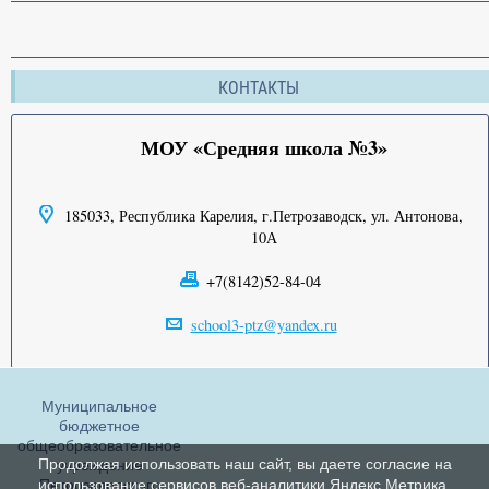
КОНТАКТЫ
МОУ «Средняя школа №3»
185033, Республика Карелия, г.Петрозаводск, ул. Антонова,
10А
+7(8142)52-84-04
school3-ptz@yandex.ru
Муниципальное
бюджетное
общеобразовательное
Продолжая использовать наш сайт, вы даете согласие на
учреждение
Петрозаводского
использование сервисов веб-аналитики Яндекс Метрика,