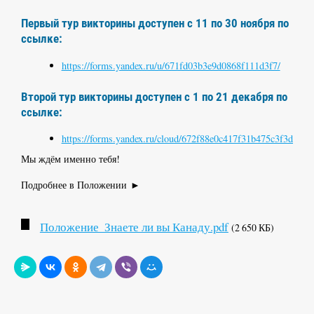
Первый тур викторины доступен с 11 по 30 ноября по
ссылке:
https://forms.yandex.ru/u/671fd03b3e9d0868f111d3f7/
Второй тур викторины доступен с 1 по 21 декабря по
ссылке:
https://forms.yandex.ru/cloud/672f88e0c417f31b475c3f3d/
Мы ждём именно тебя!
Подробнее в Положении ►
Положение_Знаете ли вы Канаду.pdf
(2 650 КБ)