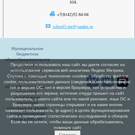
10А
+7(8142)52-84-04
school3-ptz@yandex.ru
Муниципальное
бюджетное
общеобразовательное
Продолжая использовать наш сайт, вы даете согласие на
учреждение
Петрозаводского
использование сервисов веб-аналитики Яндекс Метрика,
городского округа
Спутник с помощью технологии «cookie», обработку файлов
"Средняя
cookie, пользовательских данных (сведения о местоположении;
общеобразовательная
тип и версия ОС; тип и версия Браузера; тип устройства и
школа №3 с
разрешение его экрана; источник откуда пришел на сайт
углубленным
пользователь; с какого сайта или по какой рекламе; язык ОС и
изучением
Браузера; какие страницы открывает и на какие кнопки
иностранных языков,
нажимает пользователь; ip-адрес) в целях функционирования
ассоциированная
сайта и проведения статистических исследований и обзоров.
школа ЮНЕСКО"
Если вы не хотите, чтобы ваши данные обрабатывались,
покиньте сайт.
Согласен