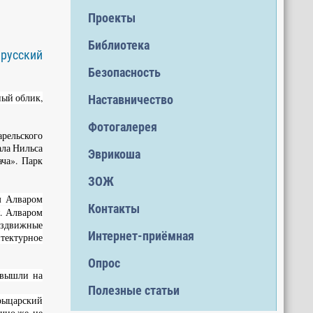
Проекты
Библиотека
 русский
Безопасность
ный облик,
Наставничество
Фотогалерея
рельского
ала Нильса
Эврикоша
ча». Парк
ЗОЖ
м Алваром
Контакты
я. Алваром
раздвижные
Интернет-приёмная
тектурное
Опрос
 вышли на
Полезные статьи
 рыцарский
чно же, не