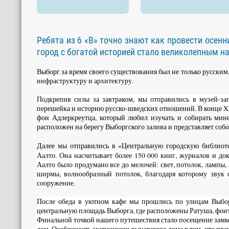
Ребята из 6 «В» точно знают как провести осен
город с богатой историей стало великолепным 
Выборг за время своего существования был не только русским,
инфраструктуру и архитектуру.
Подкрепив силы за завтраком, мы отправились в музей-за
перешейка и историю русско-шведских отношений. В конце XVI
фон Адлеркреутца, который любил изучать и собирать мине
расположен на берегу Выборгского залива и представляет собо
Далее мы отправились в «Центральную городскую библиот
Аалто. Она насчитывает более 150 000 книг, журналов и до
Аалто было продумано все до мелочей: свет, потолок, лампы,
ширмы, волнообразный потолок, благодаря которому звук 
сооружение.
После обеда в уютном кафе мы прошлись по улицам Выбор
центральную площадь Выборга, где расположены Ратуша, фон
Финальной точкой нашего путешествия стало посещение замк
дом. Особенность экспозиции рыцарского дома в том, что прак