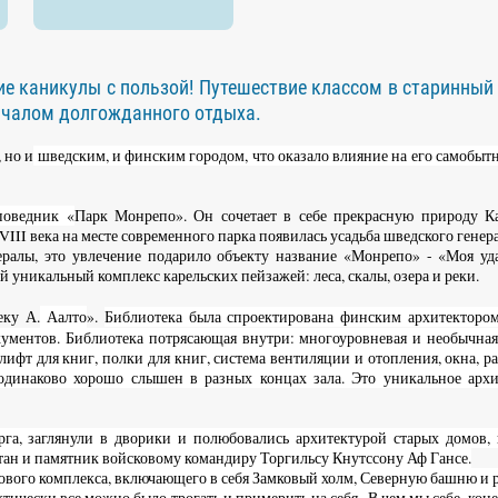
ние каникулы с пользой! Путешествие классом в старинный
началом долгожданного отдыха.
 но и
шведским, и финским городом, что оказало влияние на его самобыт
поведник «
Парк Монрепо». Он сочетает в себе прекрасную природу Ка
II века на месте современного парка появилась усадьба шведского генер
ралы, это увлечение подарило объекту название «Монрепо» - «Моя уда
й уникальный комплекс карельских пейзажей: леса, скалы, озера и реки.
еку А.
Аалто
».
Библиотека была спроектирована финским архитекторо
кументов. Библиотека потрясающая внутри: многоуровневая и необычна
 лифт для книг, полки для книг, система вентиляции и отопления, окна, 
одинаково хорошо слышен в разных концах зала. Это уникальное архи
га, заглянули в дворики и полюбовались архитектурой старых домов,
тан и памятник войсковому командиру Торгильсу Кнутссону Аф Гансе.
ового комплекса, включающего в себя Замковый холм, Северную башню и
тически все можно было трогать и примерить на себя. В чем мы себе, коне