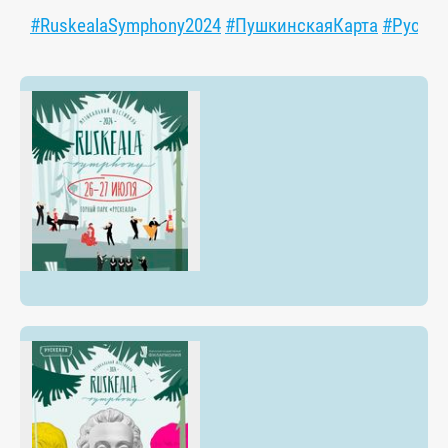
#RuskealaSymphony2024
#ПушкинскаяКарта
#Рускеа