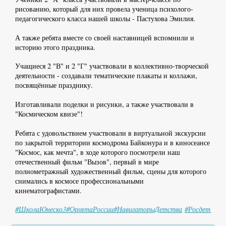
рисованию, который для них провела ученица психолого-
педагогического класса нашей школы - Пастухова Эмилия.
А также ребята вместе со своей наставницей вспомнили и
историю этого праздника.
Учащиеся 2 "В" и 2 "Г" участвовали в коллективно-творческой
деятельности - создавали тематические плакаты и коллажи,
посвящённые празднику.
Изготавливали поделки и рисунки, а также участвовали в
"Космическом квизе"!
Ребята с удовольствием участвовали в виртуальной экскурсии
по закрытой территории космодрома Байконура и в киносеансе
"Космос, как мечта", в ходе которого посмотрели наш
отечественный фильм "Вызов", первый в мире
полнометражный художественный фильм, сцены для которого
снимались в космосе профессиональными
кинематографистами.
#ШколаЮнеско3
#ОрлятаРоссии
#НавигаторыДетства
#Росдетцент