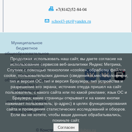
+7(8142)52-84-04
school3-ptz@yandex.ru
Муниципальное
бюджетное
общеобразовательное
учреждение
Продолжая использовать наш сайт, вы даете согласие на
Петрозаводского
использование сервисов веб-аналитики Яндекс Метрика,
городского округа
Спутник с помощью технологии «cookie», обработку файлов
"Средняя
cookie, пользовательских данных (сведения о местоположении;
общеобразовательная
тип и версия ОС; тип и версия Браузера; тип устройства и
школа №3 с
разрешение его экрана; источник откуда пришел на сайт
углубленным
пользователь; с какого сайта или по какой рекламе; язык ОС и
изучением
Браузера; какие страницы открывает и на какие кнопки
иностранных языков,
нажимает пользователь; ip-адрес) в целях функционирования
ассоциированная
сайта и проведения статистических исследований и обзоров.
школа ЮНЕСКО"
Если вы не хотите, чтобы ваши данные обрабатывались,
покиньте сайт.
Согласен
© Конструктор сайтов
Nubex.ru