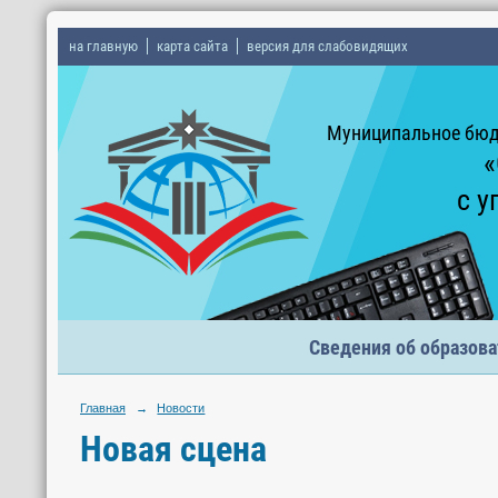
на главную
карта сайта
версия для слабовидящих
Муниципальное бюд
«
с у
Сведения об образова
Главная
→
Новости
Новая сцена