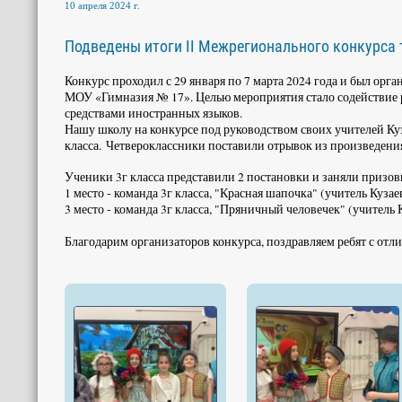
10 апреля 2024 г.
Подведены итоги II Межрегионального конкурса 
Конкурс проходил с 29 января по 7 марта 2024 года и был ор
МОУ «Гимназия № 17». Целью мероприятия стало содействие р
средствами иностранных языков.
Нашу школу на конкурсе под руководством своих учителей Ку
класса. Четвероклассники поставили отрывок из произведени
Ученики 3г класса представили 2 постановки и заняли призов
1 место - команда 3г класса, "Красная шапочка" (учитель Кузае
3 место - команда 3г класса, "Пряничный человечек" (учитель
Благодарим организаторов конкурса, поздравляем ребят с отл