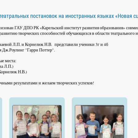
театральных постановок на иностранных языках «Новая сц
ганизован ГАУ ДПО РК «Карельский институт развития образования» совмес
азвитию творческих способностей обучающихся в области театрального и
заевой Л.П. и Корнелюк Н.В. представили ученики 3г и 4б
я Дж.Роулинг "Гарри Поттер".
ые места:
ва Л.П.)
 Корнелюк Н.В.)
ичными результатами и желаем творческих успехов!