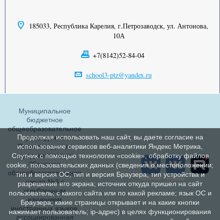
185033, Республика Карелия, г.Петрозаводск, ул. Антонова,
10А
+7(8142)52-84-04
school3-ptz@yandex.ru
Муниципальное
бюджетное
общеобразовательное
Продолжая использовать наш сайт, вы даете согласие на
учреждение
Петрозаводского
использование сервисов веб-аналитики Яндекс Метрика,
городского округа
Спутник с помощью технологии «cookie», обработку файлов
"Средняя
cookie, пользовательских данных (сведения о местоположении;
общеобразовательная
тип и версия ОС; тип и версия Браузера; тип устройства и
школа №3 с
разрешение его экрана; источник откуда пришел на сайт
углубленным
пользователь; с какого сайта или по какой рекламе; язык ОС и
изучением
Браузера; какие страницы открывает и на какие кнопки
иностранных языков,
нажимает пользователь; ip-адрес) в целях функционирования
ассоциированная