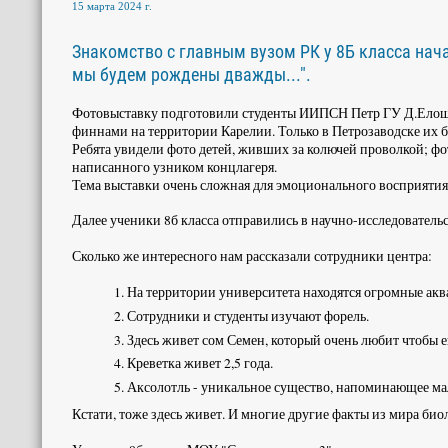
15 марта 2024 г.
Знакомство с главным вузом РК у 8Б класса нача
мы будем рождены дважды...".
Фотовыставку подготовили студенты ИИПСН Петр ГУ Д.Елошин
финнами на территории Карелии. Только в Петрозаводске их б
Ребята увидели фото детей, живших за колючей проволкой; фот
написанного узником концлагеря.
Тема выставки очень сложная для эмоционального восприятия д
Далее ученики 8б класса отправились в научно-исследовательс
Сколько же интересного нам рассказали сотрудники центра:
На территории университета находятся огромные акв
Сотрудники и студенты изучают форель.
Здесь живет сом Семен, который очень любит чтобы е
Креветка живет 2,5 года.
Аксолотль - уникальное существо, напоминающее ма
Кстати, тоже здесь живет. И многие другие факты из мира би