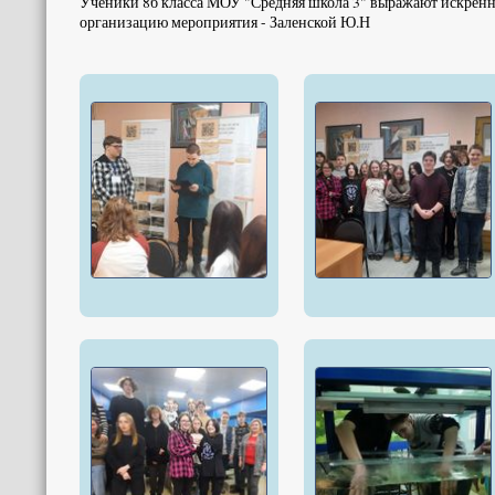
Ученики 8б класса МОУ "Средняя школа 3" выражают искренню
организацию мероприятия - Заленской Ю.Н