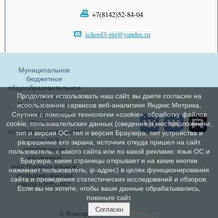
+7(8142)52-84-04
school3-ptz@yandex.ru
Муниципальное
бюджетное
общеобразовательное
Продолжая использовать наш сайт, вы даете согласие на
учреждение
Петрозаводского
использование сервисов веб-аналитики Яндекс Метрика,
городского округа
Спутник с помощью технологии «cookie», обработку файлов
"Средняя
cookie, пользовательских данных (сведения о местоположении;
общеобразовательная
тип и версия ОС; тип и версия Браузера; тип устройства и
школа №3 с
разрешение его экрана; источник откуда пришел на сайт
углубленным
пользователь; с какого сайта или по какой рекламе; язык ОС и
изучением
Браузера; какие страницы открывает и на какие кнопки
иностранных языков,
нажимает пользователь; ip-адрес) в целях функционирования
ассоциированная
сайта и проведения статистических исследований и обзоров.
школа ЮНЕСКО"
Если вы не хотите, чтобы ваши данные обрабатывались,
покиньте сайт.
Согласен
© Конструктор сайтов
Nubex.ru