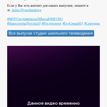
Если у Вас есть контент для наших выпусков, пишите в
лс
Aelita Flyarchinskaya
#МОУСредняяшкола3ШколаЮНЕСКО
#НавигаторыДетства10
#Росдетцентр
#ГодСемьиНД
#СоветникиКар
Все выпуски студии школьного телевидения