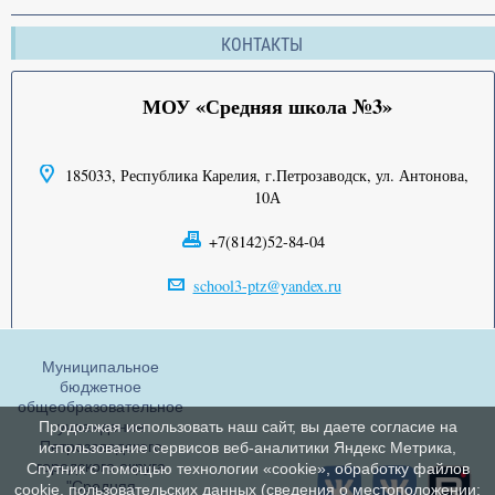
КОНТАКТЫ
МОУ «Средняя школа №3»
185033, Республика Карелия, г.Петрозаводск, ул. Антонова,
10А
+7(8142)52-84-04
school3-ptz@yandex.ru
Муниципальное
бюджетное
общеобразовательное
Продолжая использовать наш сайт, вы даете согласие на
учреждение
Петрозаводского
использование сервисов веб-аналитики Яндекс Метрика,
городского округа
Спутник с помощью технологии «cookie», обработку файлов
"Средняя
cookie, пользовательских данных (сведения о местоположении;