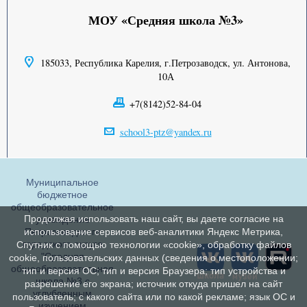
МОУ «Средняя школа №3»
185033, Республика Карелия, г.Петрозаводск, ул. Антонова,
10А
+7(8142)52-84-04
school3-ptz@yandex.ru
Муниципальное
бюджетное
общеобразовательное
Продолжая использовать наш сайт, вы даете согласие на
учреждение
Петрозаводского
использование сервисов веб-аналитики Яндекс Метрика,
городского округа
Спутник с помощью технологии «cookie», обработку файлов
"Средняя
cookie, пользовательских данных (сведения о местоположении;
общеобразовательная
тип и версия ОС; тип и версия Браузера; тип устройства и
школа №3 с
разрешение его экрана; источник откуда пришел на сайт
углубленным
пользователь; с какого сайта или по какой рекламе; язык ОС и
изучением