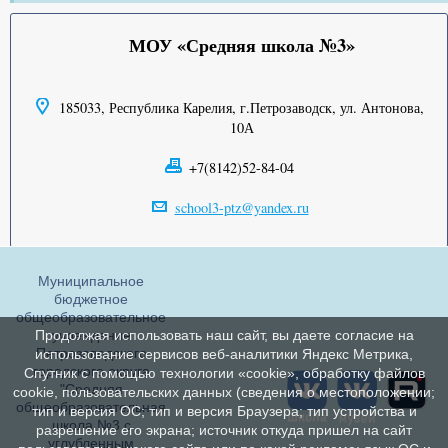
МОУ «Средняя школа №3»
185033, Республика Карелия, г.Петрозаводск, ул. Антонова,
10А
+7(8142)52-84-04
school3-ptz@yandex.ru
Муниципальное
бюджетное
общеобразовательное
учреждение
Продолжая использовать наш сайт, вы даете согласие на
Петрозаводского
использование сервисов веб-аналитики Яндекс Метрика,
городского округа
Спутник с помощью технологии «cookie», обработку файлов
"Средняя
cookie, пользовательских данных (сведения о местоположении;
общеобразовательная
тип и версия ОС; тип и версия Браузера; тип устройства и
школа №3 с
разрешение его экрана; источник откуда пришел на сайт
углубленным