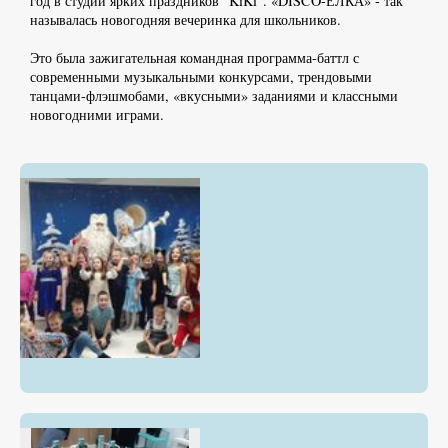
год в студии ярких праздников "KiKi". «DISCO-ЁЛКА» - так
называлась новогодняя вечеринка для школьников.
Это была зажигательная командная программа-баттл с
современными музыкальными конкурсами, трендовыми
танцами-флэшмобами, «вкусными» заданиями и классными
новогодними играми.