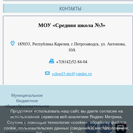
КОНТАКТЫ
МОУ «Средняя школа №3»
185033, Республика Карелия, г.Петрозаводск, ул. Антонова,
10А
+7(8142)52-84-04
school3-ptz@yandex.ru
Муниципальное
бюджетное
общеобразовательное
Продолжая использовать наш сайт, вы даете согласие на
учреждение
Петрозаводского
использование сервисов веб-аналитики Яндекс Метрика,
городского округа
Спутник с помощью технологии «cookie», обработку файлов
"Средняя
cookie, пользовательских данных (сведения о местоположении;
общеобразовательная