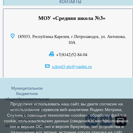
КОНТАКТЫ
МОУ «Средняя школа №3»
185033, Республика Карелия, г.Петрозаводск, ул. Антонова,
10А
+7(8142)52-84-04
school3-ptz@yandex.ru
Муниципальное
бюджетное
общеобразовательное
Продолжая использовать наш сайт, вы даете согласие на
учреждение
Петрозаводского
использование сервисов веб-аналитики Яндекс Метрика,
городского округа
Спутник с помощью технологии «cookie», обработку файлов
"Средняя
cookie, пользовательских данных (сведения о местоположении;
общеобразовательная
тип и версия ОС; тип и версия Браузера; тип устройства и
школа №3 с
разрешение его экрана; источник откуда пришел на сайт